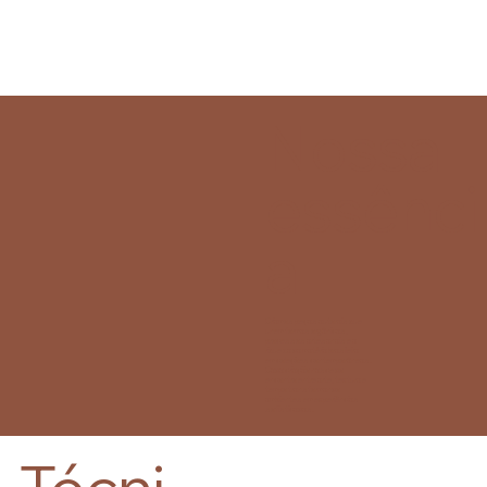
Nossa
essênci
a
Criamos peças autorais que
unem formas orgânicas,
processos artesanais e a
riqueza da matéria brasileira
em coleções contemporâneas.
Cada criação nasce do
encontro entre arte, textura e
tempo transformando
ambientes em experiências
sofisticadas.