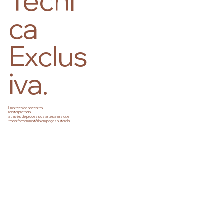
Técni
ca
Exclus
iva.
Uma técnica ancestral
reinterpretada
através de processos artesanais que
transformam matéria em peças autorais.