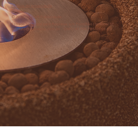
Política de privacidade
© 2026 by Stuff Publicidade.
Estrada Municipal para Represa, s/n Pontilhão I Indiana/SP
contato@unavasos.com.br
CNPJ:41.705.785/0001-85